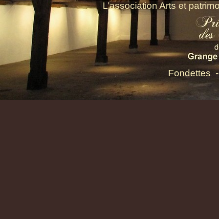
L’association Arts et patrimo
Arts et Patrimoine est l’asso
Fondettes -