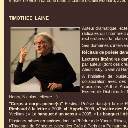
master de violon baroque dans la classe d'Odile Edouard, avec m
TIMOTHÉE LAINE
Auteur dramatique, lecteu
radicales qu’il nomme «
recherche sur la relation e
Ses domaines d’interven
Récitals de poésie dans
Lectures littéraires da
par auteur (dont des cré
Alechinsky, Salah Al Ham
À l’initiative de plusi
collaboration avec des
musiciens (Arthur Aha
Ensemble Diabolus In M
Henry, Nicolas Lelièvre…).
"Corps à corps poème(s)"
Festival Poésie dans(e) la rue 
Rimbaud à la lettre »
2006,
«L’Appel»
2009,
«Théâtre des B
Yvelines ;
« Le banquet d’un acteur »
2005,
« Le banquet litté
Plusieurs
mises en scènes
dont : « Phèdre » de Yannis Ritsos,
«Thyeste» de Sénèque, place des Grés à Paris et « Peinture su