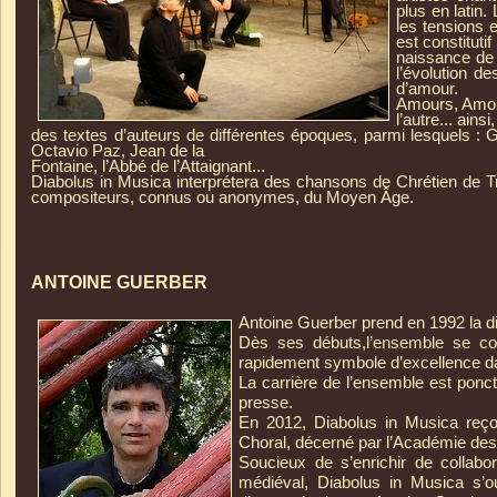
plus en latin
les tensions e
est constituti
naissance de 
l’évolution d
d’amour.
A
mours, Amour
l’autre... ain
des textes d’auteurs de dif­férentes époques, parmi lesquels : 
Octavio Paz, Jean de la
Fontaine, l’Abbé de l’Attaignant...
D
iabolus in Musica interprétera des chansons de Chrétien de Tro
compositeurs, connus ou anonymes, du Moyen Âge.
ANTOINE GUERBER
Antoine Guerber prend en 1992 la d
Dès ses débuts,l’ensemble se co
rapidement symbole d’excellence d
La carrière de l’ensemble est ponct
presse.
En 2012, Diabolus in Musica reçoi
Choral, décerné par l’Académie de
Soucieux de s’enrichir de collabor
médiéval, Diabolus in Musica s’o