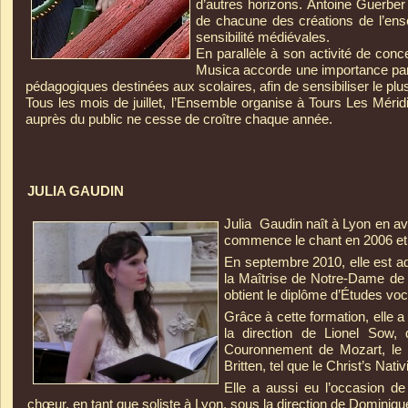
d’autres horizons. Antoine Guerber 
de chacune des créations de l’ense
sensibilité médiévales.
En parallèle à son activité de conce
Musica accorde une importance parti
pédagogiques destinées aux scolaires, afin de sensibiliser le p
Tous les mois de juillet, l’Ensemble organise à Tours Les Mérid
auprès du public ne cesse de croître chaque année.
JULIA GAUDIN
Julia Gaudin naît à Lyon en avr
commence le chant en 2006 et 
En septembre 2010, elle est ad
la Maîtrise de Notre-
Dame de P
obtient le diplôme d’Études vo
Grâce à cette formation, elle 
la direction de Lionel Sow
Couronnement de Mozart, le
Britten, tel que le Christ’s Nat
Elle a aussi eu l’occasion d
chœur, en tant que soliste à Lyon, sous la direction de Dominiqu