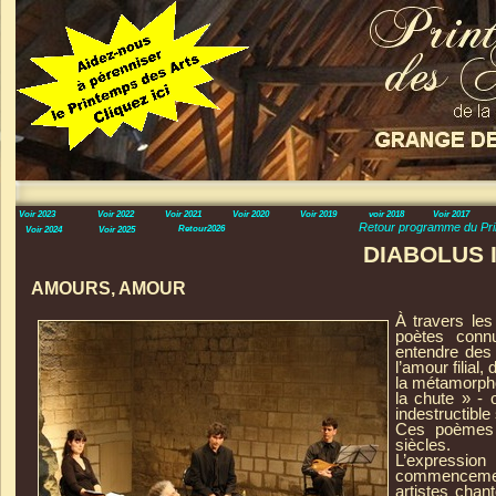
Voir 2023
Voir 2022
Voir 2021
Voir 2020
Voir 2019
voir 2018
Voir 2017
Retour programme du Pri
Retour2026
Voir 2024
Voir 2025
DIABOLUS 
AMOURS, AMOUR
À
travers le
poètes conn
entendre des 
l’amour filial
la métamorpho
la chute » -
o
indestructible
Ces poèmes s
siècles.
L’
expression
commencement 
artistes chan